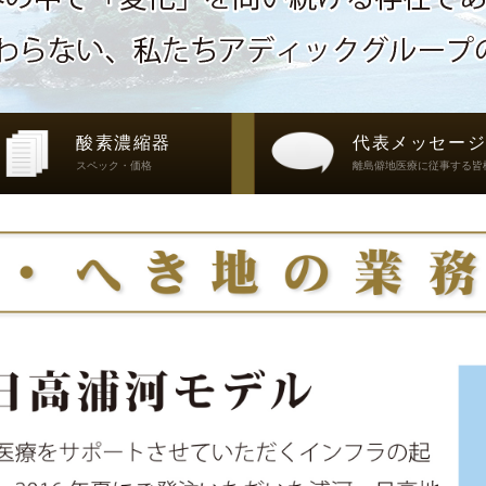
酸素濃縮器
代表メッセー
スペック・価格
離島僻地医療に従事する皆